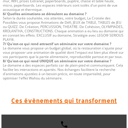
mur, WIFI, prises Extranet, paperboards, pupitre, chaise et table haute,
micro, paperboards. Les espaces intérieurs sont isolés d'un point de vue
acoustique et thermique.
6/ Quelles animations se déroulent au domaine ?
Selon la durée souhaitée, vos attentes, votre budget, La Croisée des
Possibles vous propose Animations de Défi, JEUX de TABLE, TABLES de JEU
ou QUIZZ. De Création, PERCUSSION, THEATRE. De Cohésion, OLYMPIADES,
KROLANTHA, CONSTRUCTIONS. Chaque animation a eu lieu au domaine qui
en connait les effets. EXCLUSIF au domaine, Stratégie avec LEGO® SERIOUS
PLAY®.
7/ Qu'est-ce qui rend attractif un séminaire sur votre domaine ?
Le domaine vous propose un budget global, où la restauration s'ajuste pour
vous proposer une animation de qualité dont l'impact est bien plus élevé sur
vos participants que la partie alimentaire, reproductible partout et par tous.
8/ Qu'est-ce qui rend UNIQUE un séminaire sur votre domaine ?
Le domaine a des espaces parfaits car de plain-pied et communiquant. Cela
facilite les interactions et apartés. Nos échanges facilitent la recherche
d'animations ajustées à un besoin précis, en toute impartialité, pour
optimiser l'effet Wahou du séminaire.
Ces évènements qui transforment
local_phone