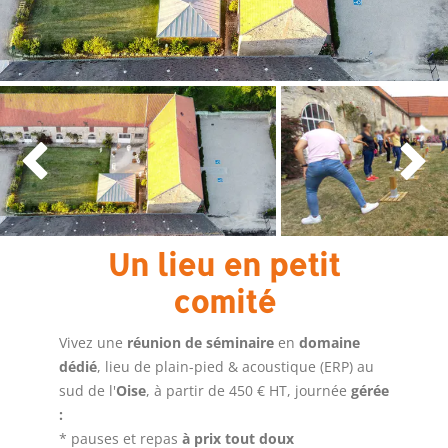


Un lieu en petit
comité
Vivez une
réunion de séminaire
en
domaine
dédié
, lieu de plain-pied & acoustique (ERP)
au
sud de l'
Oise
, à partir de 450 € HT, journée
gérée
:
* pauses et repas
à prix tout doux