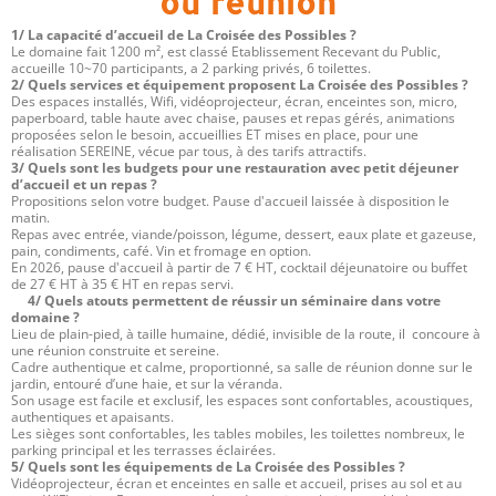
ou réunion
1/ La capacité d’accueil de La Croisée des Possibles ?
Le domaine fait 1200 m², est classé Etablissement Recevant du Public,
accueille 10~70 participants, a 2 parking privés, 6 toilettes.
2/ Quels services et équipement proposent La Croisée des Possibles ?
Des espaces installés, Wifi, vidéoprojecteur, écran, enceintes son, micro,
paperboard, table haute avec chaise, pauses et repas gérés, animations
proposées selon le besoin, accueillies ET mises en place, pour une
réalisation SEREINE, vécue par tous, à des tarifs attractifs.
3/ Quels sont les budgets pour une restauration avec petit déjeuner
d’accueil et un repas ?
Propositions selon votre budget. Pause d'accueil laissée à disposition le
matin.
Repas avec entrée, viande/poisson, légume, dessert, eaux plate et gazeuse,
pain, condiments, café. Vin et fromage en option.
En 2026, pause d'accueil à partir de 7 € HT, cocktail déjeunatoire ou buffet
de 27 € HT à 35 € HT en repas servi.
4/ Quels atouts permettent de réussir un séminaire dans votre
domaine ?
Lieu de plain-pied, à taille humaine, dédié, invisible de la route, il concoure à
une réunion construite et sereine.
Cadre authentique et calme, proportionné, sa salle de réunion donne sur le
jardin, entouré d’une haie, et sur la véranda.
Son usage est facile et exclusif, les espaces sont confortables, acoustiques,
authentiques et apaisants.
Les sièges sont confortables, les tables mobiles, les toilettes nombreux, le
parking principal et les terrasses éclairées.
5/ Quels sont les équipements de La Croisée des Possibles ?
Vidéoprojecteur, écran et enceintes en salle et accueil, prises au sol et au