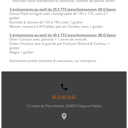
Inscrivez-vous maintenant au domaine, nombre de places limité !
3 événements au tarif de 35 € TTC/pers/événement, 60 €/2pers
Danse Flash en ligne avec chorégraphe de 15h à 17h, suivi d'1
goûter
Karaoké & danses de 15h à 19h, avec 1 goûter
Manon, maestro à N'Oubliez pas les Paroles, avec 1 goûter
3 événements au tarif de 45 € TTC/pers/événement, 80 €/2pers
Dîner-Concert avec plancha + 1 verre de vin/soft.
Faites l'humour pas la gueule par François Richard & Cachou, +
goûter
Magie + goûter
Evénements privés intimistes & conviviaux, sur inscription
local_phone
06 26 80 94 92
12 route de Pierrefonds, 60800 Crépy-en-Valois
place