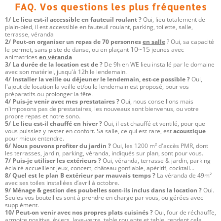
FAQ. Vos questions les plus fréquentes
1/ Le lieu est-il accessible en fauteuil roulant ?
Oui, lieu totalement de
plain-pied, il est accessible en fauteuil roulant, parking, toilette, salle,
terrasse, véranda
2/ Peut-on organiser un repas de 70 personnes
en salle
? Oui, sa capacité
10~15
le permet, sans piste de danse, ou en plaçant
jeunes avec
animatrices
en véranda
3/ La durée de la location est de ?
De 9h en WE lieu installé par le domaine
avec son matériel, jusqu'à 12h le lendemain.
4/ Installer la veille ou déjeuner le lendemain, est-ce possible ?
Oui,
l'ajout de location la veille et/ou le lendemain est proposé, pour vos
préparatifs ou prolonger la fête.
4/ Puis-je venir avec mes prestataires ?
Oui, nous conseillons mais
n'imposons pas de prestataires, les nouveaux sont bienvenus, ou votre
propre repas et notre sono.
5/ Le lieu est-il chauffé en hiver ?
Oui, il est chauffé et ventilé, pour que
vous puissiez y rester en confort. Sa salle, ce qui est rare, est
acoustique
pour mieux entendre.
6/ Nous pouvons profiter du jardin ?
Oui, les 1200 m² d'accès PMR, dont
les terrasses, jardin, parking, véranda, indiqués sur plan, sont pour vous.
7/ Puis-je utiliser les extérieurs ?
Oui, véranda, terrasse & jardin, parking
éclairé accueillent jeux, concert, château gonflable, apéritif, cocktail...
8/ Quel est le plan B extérieur par mauvais temps ?
La véranda de 49m²
avec ses toiles installées d’avril à octobre.
9/ Ménage & gestion des poubelles sont-ils inclus dans la location ?
Oui.
Seules vos bouteilles sont à prendre en charge par vous, ou gérées avec
supplément.
10/ Peut-on venir avec nos propres plats cuisinés ?
Oui, four de réchauffe,
armoire positive, éviers, lave-verre, table roulante et table, rendent cela