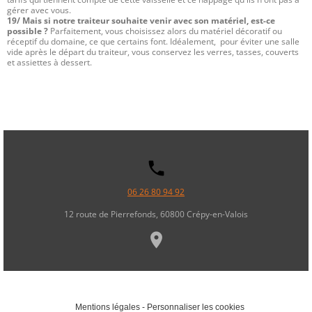
gérer avec vous.
19/ Mais si notre traiteur souhaite venir avec son matériel, est-ce
possible ?
Parfaitement, vous choisissez alors du matériel décoratif ou
réceptif du domaine, ce que certains font. Idéalement, pour éviter une salle
vide après le départ du traiteur, vous conservez les verres, tasses, couverts
et assiettes à dessert.
local_phone
06 26 80 94 92
12 route de Pierrefonds, 60800 Crépy-en-Valois
place
Mentions légales
-
Personnaliser les cookies