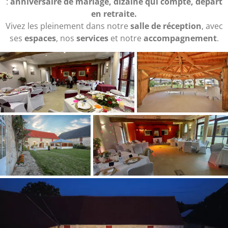
:
anniversaire de mariage, dizaine qui compte, départ
en retraite.
Vivez les pleinement dans notre
salle de réception
, avec
ses
espaces
, nos
services
et notre
accompagnement
.