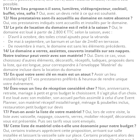
possible.
11/ Votre lieu propose-t-il sono, lumières, vidéoprojecteur, cocktail,
buffet, vins, softs ?
Oui, avec un devis relié à ce qui est souhaité.
12/ Nos prestataires sont-ils accueillis au domaine en notre absence ?
Oui, vos prestataires indiqués sont accueillis et installés par le domaine.
13/ Le prix de location du domaine est-il relié à la saison ?
Oui, le
domaine est loué à partir de 2.800 € TTC selon la saison, avec :
- D’avril à octobre, des toiles cristal ajoutés pour la véranda
- De mai à septembre, un barnum et un bar de 2m40 en terrasse.
- De novembre à mars, le domaine est sans les éléments précédents.
14/ Le domaine a verres, assiettes, couverts installés sur ses nappes.
Notre traiteur peut venir avec son matériel ?
Oui. Dans ce cas, vous
choisissez d'autres éléments, décoratifs, réceptifs, ludiques, proposés dans
la liste, qui est longue, pour correspondre à l'enveloppe 'Matériel' du
domaine incluse dans la location du domaine
15/ En quoi votre semi clé en main est un atout ?
Avoir un lieu
installé/rangé ET vos prestataires préférés & heureux de rendre unique
votre événement.
16/ Êtes-vous un lieu de réception considéré cher ?
Non, anniversaire,
retraite, mariage à petit et gros budget le choisissent. Il s'agit plus d'un choix.
Il est loué avec son mobilier, son accueil parfois assimilé à celui d'une Event
Planner, son matériel réceptif installé/rangé, ménage & poubelles inclus,
restauration petit budget sur devis
17/ Peut-on avoir la liste de votre matériel ?
Oui, lors de votre visite, la
liste avec vaisselle, nappage, couverts, verres, mobilier réceptif, décorations
vous est présentée. Puis ses tarifs vous sont envoyés.
18/ Cette liste de matériel crée-t-elle une économie pour notre budget ?
Oui, certains traiteurs apprécient cette proposition, arrivant sur salle
installée et laissant la vaisselle sale sur place. Certains pratiquent alors des
tarifs qui tiennent compte de cette vaisselle et ce nappage qu'ils n'ont pas à